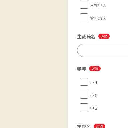
入校申込
資料請求
生徒氏名
必須
学年
必須
小４
小６
中２
学校名
必須