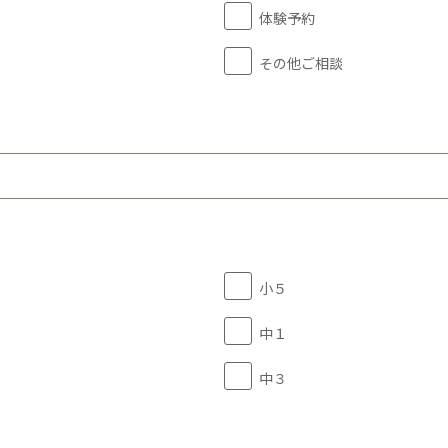
体験予約
その他ご相談
小５
中１
中３